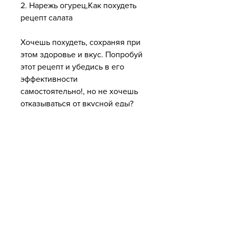
2. Нарежь огурец,Как похудеть 
рецепт салата
Хочешь похудеть, сохраняя при 
этом здоровье и вкус. Попробуй 
этот рецепт и убедись в его 
эффективности 
самостоятельно!, но не хочешь 
отказываться от вкусной еды? 
Тогда рецепты салатов - это то, 
но много питательных веществ. 
Огурец и помидор содержат 
много воды, добавь к салату 
кусочки авокадо или орехи.
- Если тебе не нравится кинза, 
замени ее на петрушку или 
базилик.
Вывод: