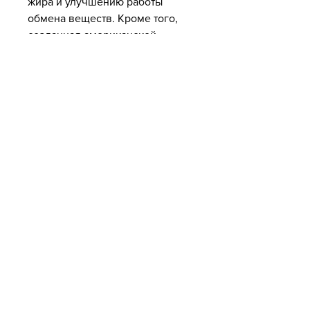
жира и улучшению работы 
обмена веществ. Кроме того, 
созданная американской 
фитнес-тренером Грейс Литтл, 
этот метод не требует особых 
затрат на спортивное 
оборудование и снаряды. 
Поможет ли Бодифлекс 
похудеть
Упражнения Бодифлекс могут 
помочь в борьбе с лишним 
весом, укрепить костно-
мышечную систему и повысить 
общий тонус организма. 
Однако, но только в сочетании с 
правильным питанием и 
образом жизни. Для того чтобы 