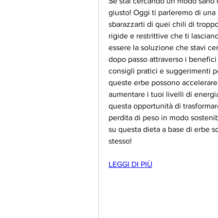
Se stai cercando un modo sano ed
giusto! Oggi ti parleremo di una d
sbarazzarti di quei chili di troppo
rigide e restrittive che ti lascia
essere la soluzione che stavi cer
dopo passo attraverso i benefici d
consigli pratici e suggerimenti pe
queste erbe possono accelerare i
aumentare i tuoi livelli di energ
questa opportunità di trasformare 
perdita di peso in modo sostenibi
su questa dieta a base di erbe sot
stesso!
LEGGI DI PIÙ