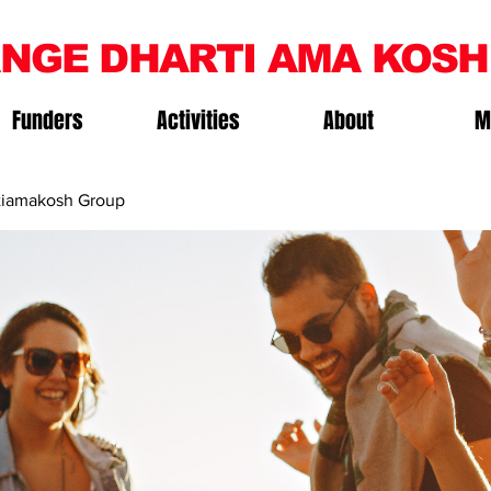
NGE DHARTI AMA KOSH
Funders
Activities
About
M
iamakosh Group