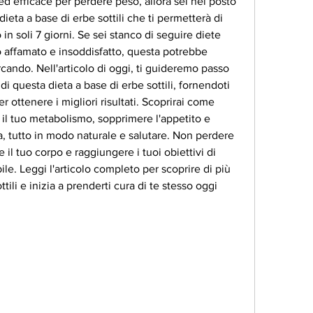
 efficace per perdere peso, allora sei nel posto 
ieta a base di erbe sottili che ti permetterà di 
 in soli 7 giorni. Se sei stanco di seguire diete 
no affamato e insoddisfatto, questa potrebbe 
cando. Nell'articolo di oggi, ti guideremo passo 
i questa dieta a base di erbe sottili, fornendoti 
r ottenere i migliori risultati. Scoprirai come 
l tuo metabolismo, sopprimere l'appetito e 
ia, tutto in modo naturale e salutare. Non perdere 
il tuo corpo e raggiungere i tuoi obiettivi di 
le. Leggi l'articolo completo per scoprire di più 
tili e inizia a prenderti cura di te stesso oggi 