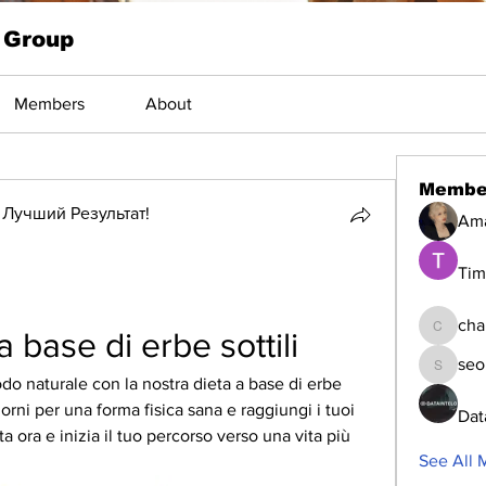
 Group
Members
About
Membe
Лучший Результат!
Am
Tim
cha
a base di erbe sottili
changed
seo
seomlc1
 naturale con la nostra dieta a base di erbe 
iorni per una forma fisica sana e raggiungi i tuoi 
Dat
 ora e inizia il tuo percorso verso una vita più 
See All 