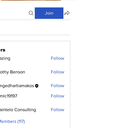
Join
rs
azing
Follow
othy Benson
Follow
ngedhartiamakos
Follow
hartiamakos
mlc19197
Follow
9197
aintelo Consulting
Follow
Members (117)