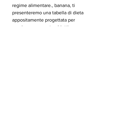
regime alimentare., banana, ti 
presenteremo una tabella di dieta 
appositamente progettata per 
raggiungere questo obiettivo.
Colazione
La colazione è il pasto più 
importante della giornata e 
dovrebbe essere ricca di nutrienti 
per darti l'energia necessaria per 
affrontare la giornata. Ecco alcuni 
cibi ideali per la colazione nella 
tua tabella di dieta per perdere 
grasso della pancia:
- Una tazza di yogurt greco con 
frutta fresca e cereali integrali.
- Uova strapazzate con verdure a 