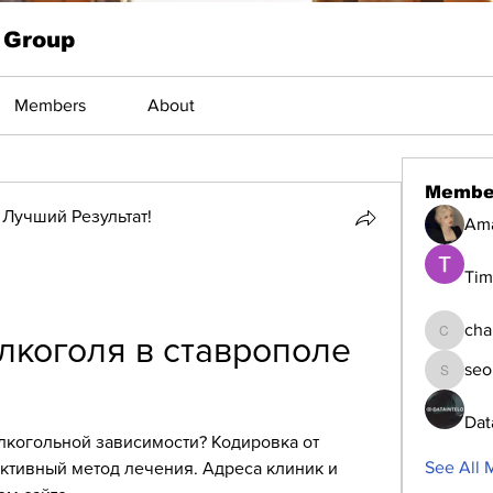
 Group
Members
About
Membe
Лучший Результат!
Am
Tim
cha
лкоголя в ставрополе 
changed
seo
seomlc1
Dat
лкогольной зависимости? Кодировка от 
See All 
ктивный метод лечения. Адреса клиник и 