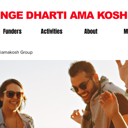
NGE DHARTI AMA KOSH
Funders
Activities
About
M
iamakosh Group