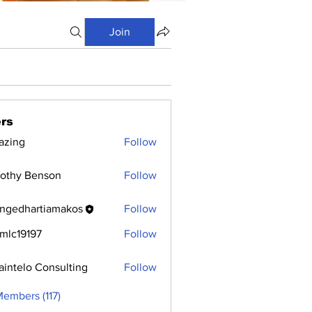
Join
rs
azing
Follow
othy Benson
Follow
ngedhartiamakos
Follow
hartiamakos
mlc19197
Follow
9197
aintelo Consulting
Follow
Members (117)