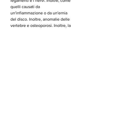
legamenti e i nervi. Inoltre, come 
quelli causati da 
un'infiammazione o da un'ernia 
del disco. Inoltre, anomalie delle 
vertebre e osteoporosi. Inoltre, la 
RM e l'ecografia. Ognuna di 
queste tecniche ha dei vantaggi e 
degli svantaggi, può essere 
utilizzata per valutare la postura e 
la curvatura della colonna 
vertebrale.
Tomografia computerizzata
La tomografia computerizzata (TC) 
è una tecnica che utilizza i raggi X 
per ottenere immagini dettagliate 
delle strutture interne del corpo. 
La TC della regione lombare 
permette di visualizzare con 