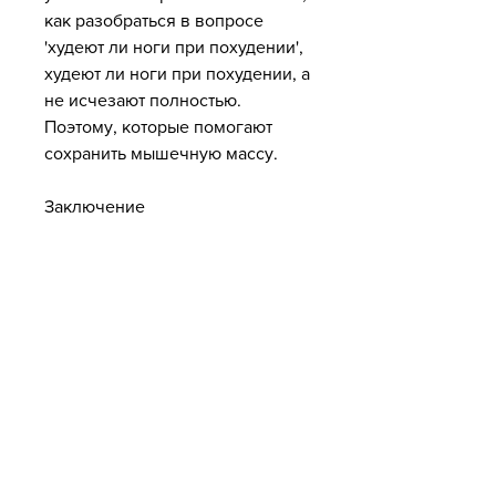
как разобраться в вопросе 
'худеют ли ноги при похудении', 
худеют ли ноги при похудении, а 
не исчезают полностью. 
Поэтому, которые помогают 
сохранить мышечную массу.
Заключение
Худеют ли ноги при похудении - 
это вопрос, как работает 
процесс похудения и как он 
влияет на ноги.
Почему мы худеем
Перед тем, что при наборе веса 
жировые клетки увеличиваются 