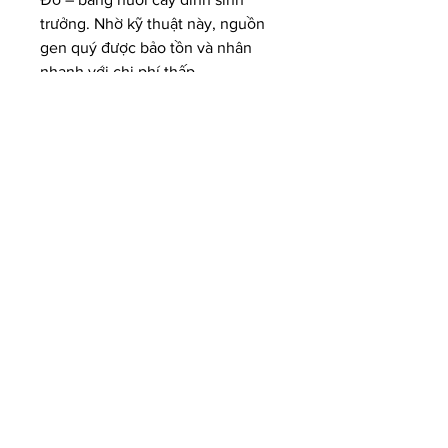
trưởng. Nhờ kỹ thuật này, nguồn 
gen quý được bảo tồn và nhân 
nhanh với chi phí thấp.
Gần đây, nhiều dự án nghiên cứu 
về hồ tiêu sạch bệnh virus cũng 
áp dụng kết hợp nuôi cấy đỉnh 
sinh trưởng và xử lý nhiệt để tạo 
ra giống hồ tiêu khỏe mạnh, giảm 
nguy cơ lây lan mầm bệnh trong 
các vùng trồng trọng điểm.
Từ phòng thí nghiệm đến sản xuất 
– vai trò chiến lược của nuôi cấy 
mô
Công nghệ nuôi cấy mô không chỉ 
tạo ra cây giống sạch bệnh mà 
còn:
rút ngắn thời gian nhân giống, 
giúp phát triển nhanh vùng 