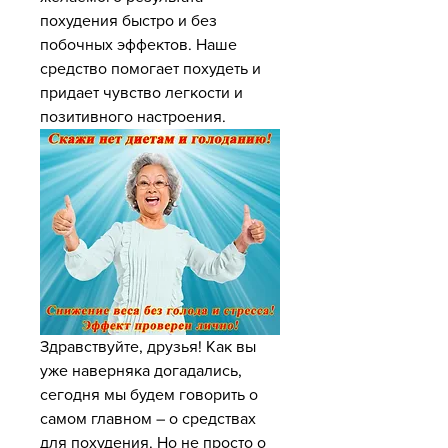
похудения быстро и без 
побочных эффектов. Наше 
средство помогает похудеть и 
придает чувство легкости и 
позитивного настроения.
Здравствуйте, друзья! Как вы 
уже наверняка догадались, 
сегодня мы будем говорить о 
самом главном – о средствах 
для похудения. Но не просто о 