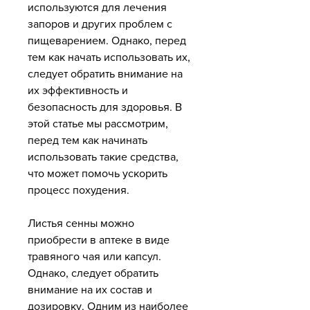
используются для лечения 
запоров и других проблем с 
пищеварением. Однако, перед 
тем как начать использовать их, 
следует обратить внимание на 
их эффективность и 
безопасность для здоровья. В 
этой статье мы рассмотрим, 
перед тем как начинать 
использовать такие средства, 
что может помочь ускорить 
процесс похудения.
Листья сенны можно 
приобрести в аптеке в виде 
травяного чая или капсул. 
Однако, следует обратить 
внимание на их состав и 
дозировку. Одним из наиболее 