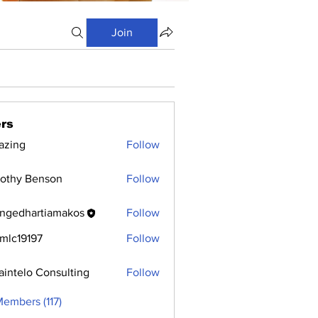
Join
rs
azing
Follow
othy Benson
Follow
ngedhartiamakos
Follow
hartiamakos
mlc19197
Follow
9197
aintelo Consulting
Follow
Members (117)