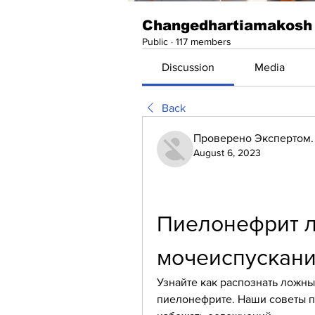
Changedhartiamakosh
Public
·
117 members
Discussion
Media
Back
Проверено Экспертом. 
August 6, 2023
Пиелонефрит л
мочеиспускан
Узнайте как распознать ложны
пиелонефрите. Наши советы по