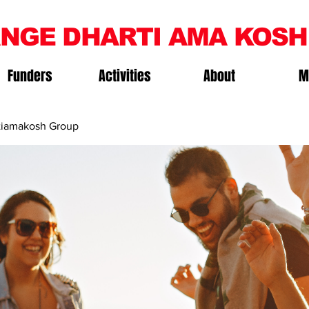
NGE DHARTI AMA KOSH
Funders
Activities
About
M
iamakosh Group