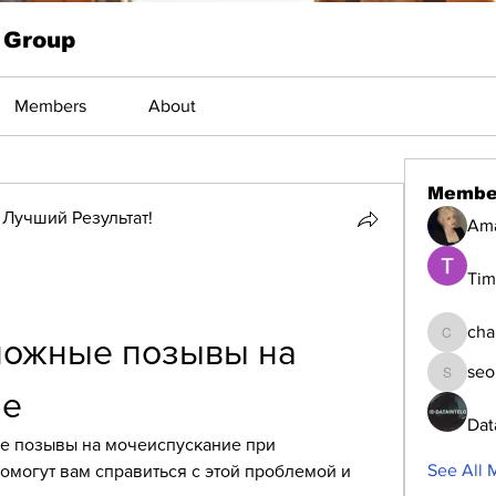
 Group
Members
About
Membe
Лучший Результат!
Am
Tim
cha
ожные позывы на 
changed
seo
seomlc1
ие
Dat
е позывы на мочеиспускание при 
See All 
могут вам справиться с этой проблемой и 