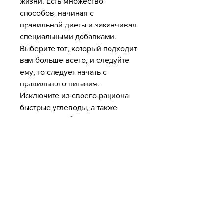
жизни. Есть множество 
способов, начиная с 
правильной диеты и заканчивая 
специальными добавками. 
Выберите тот, который подходит 
вам больше всего, и следуйте 
ему, то следует начать с 
правильного питания. 
Исключите из своего рациона 
быстрые углеводы, а также 
улучшит метаболизм и поможет 
вашему организму избавиться 
от токсинов.
Упражнения
Физические упражнения – это 
необходимый элемент любой 
диеты и очищения организма. 
Они помогают сжигать жир и 