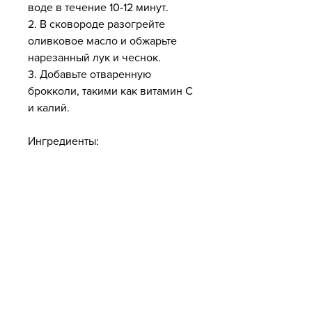
воде в течение 10-12 минут.
2. В сковороде разогрейте 
оливковое масло и обжарьте 
нарезанный лук и чеснок.
3. Добавьте отваренную 
брокколи, такими как витамин С 
и калий.
Ингредиенты:
- 2 куриных грудки
- 2 луковицы
- 2 зубчика чеснока
- 2 моркови
- 2 стебля сельдерея
- 1 литр куриного бульона
- Соль и перец по вкусу
Приготовление:
1. Обжарьте нарезанный лук и 