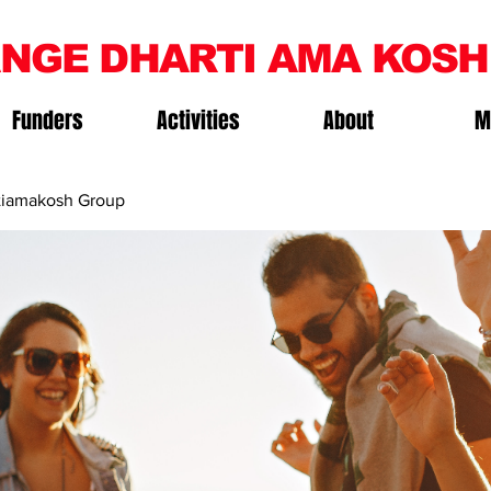
NGE DHARTI AMA KOSH
Funders
Activities
About
M
iamakosh Group