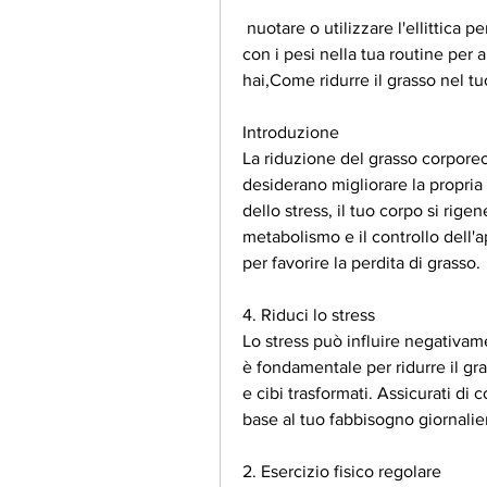
 nuotare o utilizzare l'ellittica per bruciare calorie. Include anche l'allenamento 
con i pesi nella tua routine per
hai,Come ridurre il grasso nel t
Introduzione
La riduzione del grasso corpore
desiderano migliorare la propria s
dello stress, il tuo corpo si rige
metabolismo e il controllo dell'a
per favorire la perdita di grasso.
4. Riduci lo stress
Lo stress può influire negativame
è fondamentale per ridurre il gr
e cibi trasformati. Assicurati di
base al tuo fabbisogno giornalier
2. Esercizio fisico regolare