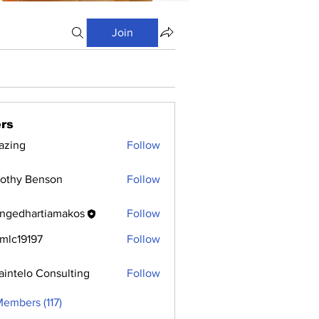
Join
rs
azing
Follow
othy Benson
Follow
ngedhartiamakos
Follow
hartiamakos
mlc19197
Follow
9197
aintelo Consulting
Follow
Members (117)