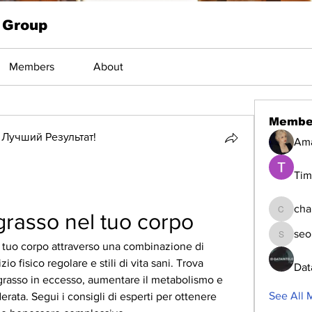
 Group
Members
About
Membe
Лучший Результат!
Am
Tim
cha
grasso nel tuo corpo
changed
seo
seomlc1
l tuo corpo attraverso una combinazione di 
o fisico regolare e stili di vita sani. Trova 
Dat
l grasso in eccesso, aumentare il metabolismo e 
See All 
rata. Segui i consigli di esperti per ottenere 