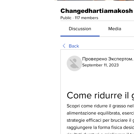
Changedhartiamakosh
Public
·
117 members
Discussion
Media
Back
Проверено Экспертом. 
September 11, 2023
Come ridurre il 
Scopri come ridurre il grasso ne
alimentazione equilibrata, esercizi
strategie efficaci per bruciare i
raggiungere la forma fisica deside