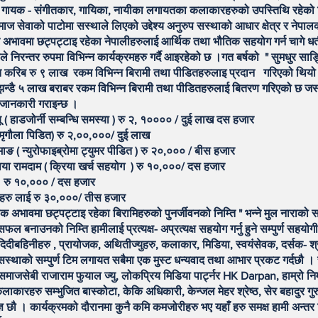
ी गायक - संगीतकार, गायिका, नायीका लगायतका कलाकारहरुको उपस्तिथि रहेको
ज सेवाको पाटोमा सस्थाले लिएको उद्देश्य अनुरुप सस्थाको आधार क्षेत्र र नेपाल
 अभावमा छट्पट्टाइ रहेका नेपालीहरुलाई आर्थिक तथा भौतिक सहयोग गर्न चागे ध
निरन्तर रुपमा विभिन्न कार्यक्रमहरु गर्दै आइरहेको छ ।गत बर्षको " सुमधुर स
त करिब रु ९ लाख रकम विभिन्न बिरामी तथा पीडितहरुलाइ प्रदान गरिएको थियो
झन्डै ५ लाख बराबर रकम विभिन्न बिरामी तथा पीडितहरुलाई बितरण गरिएको छ जस्को
 जानकारी गराइन्छ ।
बू ( हाडजोर्नी सम्बन्धि समस्या ) रु २, १०००० / दुई लाख दस हजार
 ( मृगौला पिडित) रु २,००,०००/ दुई लाख
माङ ( न्युरोफाइब्रोमा ट्युमर पीडित ) रु २०,००० / बीस हजार
माया रामदाम ( क्रिया खर्च सहयोग ) रु १०,०००/ दस हजार
ष्ठ रु १०,००० / दस हजार
मीहरु लाई रु ३०,०००/ तीस हजार
मा छट्पट्टाइ रहेका बिरामिहरुको पुनर्जीवनको निम्ति " भन्ने मुल नाराको स
फल बनाउनको निम्ति हामीलाई प्रत्यक्ष- अप्रत्यक्ष सहयोग गर्नु हुने सम्पुर्ण सहयोग
दिदीबहिनीहरु , प्रायोजक, अथितीज्युहरु, कलाकार, मिडिया, स्वयंसेवक, दर्सक- श्र
स्थाको सम्पुर्ण टिम लगायत सबैमा एक मुस्ट धन्यवाद तथा आभार प्रकट गर्दछौ । 
माजसेबी राजाराम फुयाल ज्यु, लोकप्रिय मिडिया पार्ट्नर HK Darpan, हाम्रो निम्त
य कलाकारहरु सम्भुजित बास्कोटा, केकि अधिकारी, केन्जल मेहर श्रेष्ठ, सेर बहादुर 
्ञ छौ । कार्यक्रमको दौरानमा कुनै कमि कमजोरीहरु भए यहाँ हरु समक्ष हामी अन्तर हिर