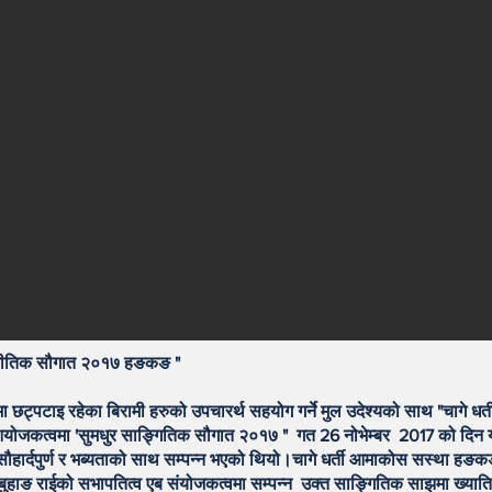
्गीतिक सौगात २०१७ हङकङ "
 छट्पटाइ रहेका बिरामी हरुको उपचारर्थ सहयोग गर्ने मुल उदेश्यको साथ "चागे धर
जकत्वमा 'सुमधुर साङ्गितिक सौगात २०१७ " गत 26 नोभेम्बर 2017 को दिन यउ
 सौहार्दपुर्ण र भब्यताको साथ सम्पन्न भएको थियो।चागे धर्ती आमाकोस सस्था हङक
हाङ राईको सभापतित्व एब संयोजकत्वमा सम्पन्न उक्त साङ्गितिक साझमा ख्याति प्