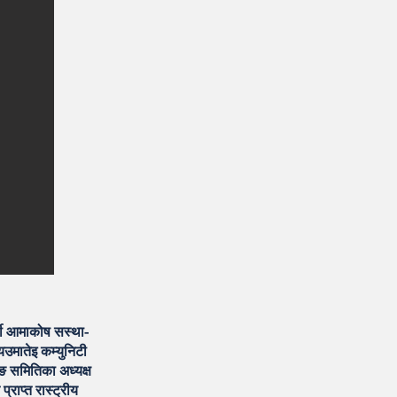
्ती आमाकोष सस्था-
मातेइ कम्युनिटी
ङ समितिका अध्यक्ष
राप्त रास्ट्रीय