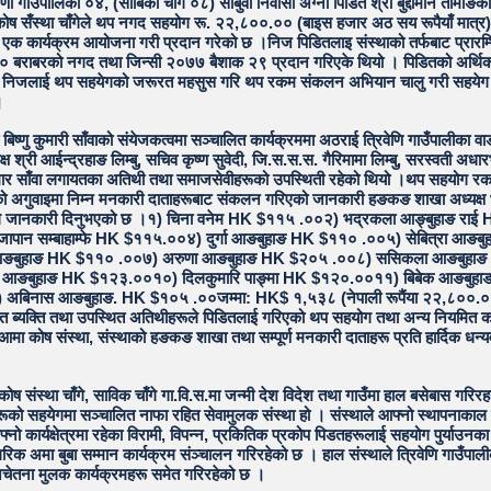
ी गाउँपालिका ०४, (साबिका चाँगे ०८) सोबुवा निवासी अग्नी पिडित श्री बुद्दीमान तामाङक
माकोष सँस्था चाँगेले थप नगद सहयोग रू. २२,८००.०० (बाइस हजार अठ सय रूपैयाँ मात्
एक कार्यक्रम आयोजना गरी प्रदान गरेको छ ।निज पिडितलाइ संस्थाको तर्फबाट प्रारम
 बराबरको नगद तथा जिन्सी २०७७ बैशाक २९ प्रदान गरिएके थियो । पिडितको अर्थिक 
े निजलाई थप सहयेगको जरूरत महसुस गरि थप रकम संकलन अभियान चालु गरी सहये
।
बिष्णु कुमारी साँवाको संयेजकत्वमा सञ्चालित कार्यक्रममा अठराई त्रिवेणि गाउँपालीका वा
क्ष श्री आईन्द्रहाङ लिम्बु, सचिव कृष्ण सुवेदी, जि.स.स.स. गैरिमामा लिम्बु, सरस्वती अध
मार साँवा लगायतका अतिथी तथा समाजसेवीहरूको उपस्थिती रहेको थियो ।थप सहयोग रक
अगुवाइमा निम्न मनकारी दाताहरूबाट संकलन गरिएको जानकारी हङकङ शाखा अध्यक्ष
े जानकारी दिनुभएको छ ।१) चिना वनेम HK $११५ .००२) भद्रकला आङ्बुहाङ राई
पान सम्बाहाम्फे HK $११५.००४) दुर्गा आङबुहाङ HK $११० .००५) सेबित्रा आङ
ु आङबुहाङ HK $११० .००७) अरुणा आङबुहाङ HK $२०५ .००८) ससिकला आङबुहा
ा आङबुहाङ HK $१२३.००१०) दिलकुमारि पाङ्मा HK $१२०.००११) बिबेक आङबुह
अबिनास आङबुहाङ. HK $१०५ .००जम्मा: HK$ १,५३८ (नेपाली रूपैंया २२,८००.००
वित ब्यक्ति तथा उपस्थित अतिथीहरूले पिडितलाई गरिएको थप सहयोग तथा अन्य नियमित क
ती आमा कोष संस्था, संस्थाको हङकङ शाखा तथा सम्पूर्ण मनकारी दाताहरू प्रति हार्दिक धन्यव
ा कोष संस्था चाँगे, साविक चाँगे गा.वि.स.मा जन्मी देश विदेश तथा गाउँमा हाल बसेबास गरि
ूको सहयेगमा सञ्चालित नाफा रहित सेवामुलक संस्था हो । संस्थाले आफ्नो स्थापनाकाल
्नो कार्यक्षेत्रमा रहेका विरामी, विपन्न, प्रकितिक प्रकोप पिडतहरूलाई सहयोग पुर्याउनक
गरिक अमा बुबा सम्मान कार्यक्रम संञ्चालन गरिरहेको छ । हाल संस्थाले त्रिवेणि गाउँपाल
नचेतना मुलक कार्यक्रमहरू समेत गरिरहेको छ ।