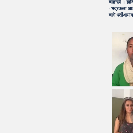
चाहन्छौ । हार्
- भद्रकला आङ
चागे धर्तीआम