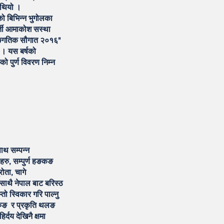
 थियो ।
को बिभिन्न भुगोलका
र्ती आमाकोश सस्था
ाङ्गितिक सौगात २०१६"
 । यस बर्षको
 पुर्ण विवरण निम्न
ाथ सम्पन्न
ीहरु, सम्पुर्ण हङकङ
ोता, चागे
साथै नेपाल बाट बरिस्ठ
ो स्विकार गरि पाल्नु
गुरुङ र प्रकृति थलङ
्दय देखिनै क्षमा