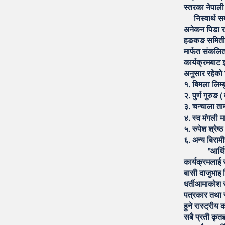
स्तरका नेपाल
निस्वार्थ समा
अनेकन पिडा र
हङकङ समितीले 
मार्फत संकलि
कार्यक्रमबाट 
अनुसार रहेको
१. बिमला लिम्
२. पुर्ण गुरुङ
३. चन्चाला ता
४. स्व मंगली 
५. रुपेश श्रे
६. अन्य बिरा
"आर्थिक अभाव
कार्यक्रमलाई स
बासी दाजुभाइ 
धर्तीआमाकोश स
पत्रकार तथा स
हुने रास्ट्री
सबै प्रती कृतज