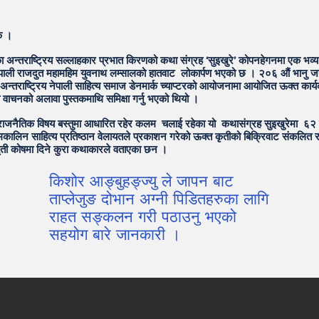
क ।
का अन्तराष्ट्रिय सल्लाहकार प्रभात किरणको कथा संग्रह ‘सुइखुरे’ कोपनहेगनमा एक भव्य
नेपाली राजदुत महामहिम युवनाथ लम्सालको हातवाट लोकार्पण भएको छ । २०६ औं भानु ज
अन्तराष्ट्रिय नेपाली साहित्य समाज डेनमार्क च्याप्टरको आयोजनामा आयोजित ऊक्त कार्य
य वाचनको अलावा पुस्तकमाथि समिक्षा गर्नु भएको थियो ।
ाजनैतिक विषय बस्तुमा आधारित रहेर कलम चलाई रहेका यो कथासंग्रह सुइखुरेमा ६२
कालिन साहित्य प्रतिष्ठान वेलायतले प्रकाशन गरेको ऊक्त कृतीको बिक्रिवाट संकलित र
ती कोषमा दिने कुरा कथाकारले वताएका छन ।
किशोर आङ्बुहङ्ज्यु ले जापन बाट
ताप्लेजुङ दोभान अग्नी पिडितहरुका लागि
राहत सङ्कलन गरी पठाउनु भएको
सहयोग बारे जानकारी ।