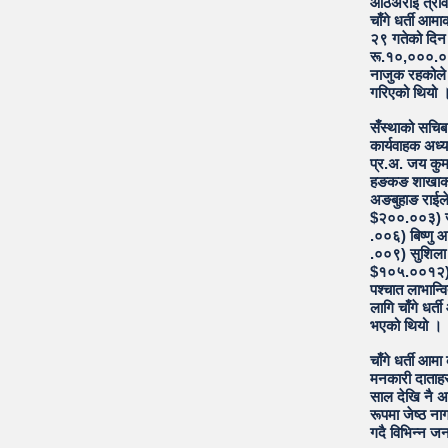
आठअराई त्रीवेण
चाँगे धर्ती आ
२९ गतेको दिन 
रू.१०,०००.००
नाजुक रहकोल
गरिएको थियो 
सँस्थाको सचिब 
कार्यवाहक अध्य
प्र.अ. जय कु
हङकङ शाखाको 
अङबुहाङ राईल
$२००.००३) जा
.००६) बिष्ण
.००९) सुशिल
$१०५.००१२) 
पश्चात लाभान्
लागि चाँगे धर्
भएको थियो ।
चाँगे धर्ती आम
मनकारी दाताहर
साल देखि नै अफ
रूपमा जेष्ठ ना
गदै विभिन्न ज