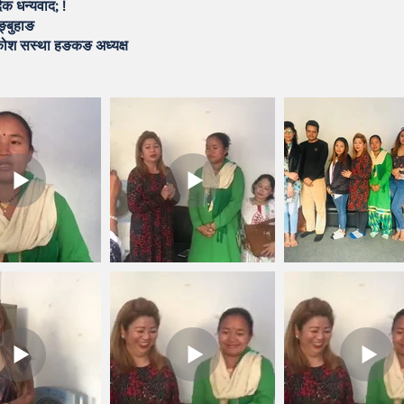
दिक धन्यवाद; !
्बुहाङ
ाकोश सस्था हङकङ अध्यक्ष