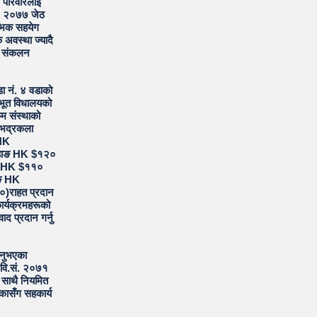
ो परिवारलाई
र) २०७७ जेठ
्भिक सहयेग
अवस्था ज्यादै
ग संकलन
डा नं. ४ वडाको
ारभूत विधालयको
म संस्थाको
 भद्रकला
 HK
बुहाङ HK $१२०
ङ HK $११०
ाङ HK
)राहत प्रदान
ार्यक्रमहरूको
ाद प्रदान गर्नु
रहनुभएका
 वि.सं. २०७१
ा साथै नियमित
ीकासँग सहकार्य