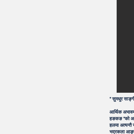
" सुमधुर साङ
आर्थिक अभावमा
हङकङ "को आयो
हलमा अत्यन्तै
भद्रकला आङ्बु