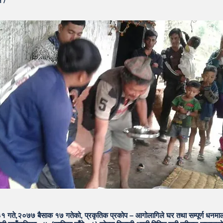
 /
 गते,२०७७ बैसाक १७ गतेको, प्रकृतिक प्रकोप – आगोलागिले घर तथा सम्पूर्ण धनमाल