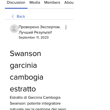
Discussion
Media
Members
About
Back
Проверено Экспертом.
Лучший Результат!
September 11, 2023
Swanson 
garcinia 
cambogia 
estratto
Estratto di Garcinia Cambogia 
Swanson: potente integratore 
naturale per la gestione del peso. 