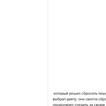
 который решил сбросить лишний вес за короткий срок. Для этого он 
выбрал диету, она смогла сбро
продолжает следить за своим 