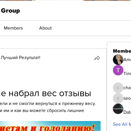
 Group
Members
About
Membe
Лучший Результат!
Am
Tim
cha
не набрал вес отзывы
changed
seo
seomlc1
ли и не смогли вернуться к прежнему весу. 
и им и как вы можете сбросить лишние 
Dat
See All 