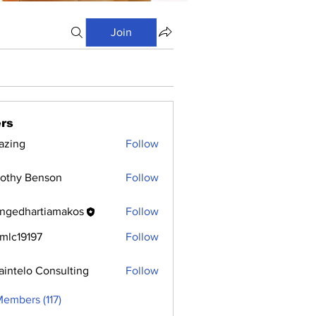
Join
rs
azing
Follow
othy Benson
Follow
ngedhartiamakos
Follow
hartiamakos
mlc19197
Follow
9197
aintelo Consulting
Follow
Members (117)