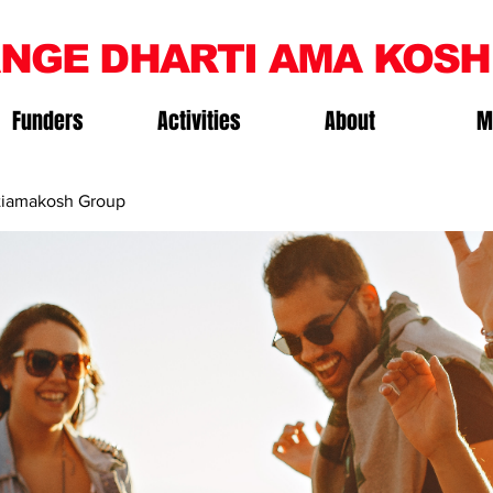
NGE DHARTI AMA KOSH
Funders
Activities
About
M
iamakosh Group