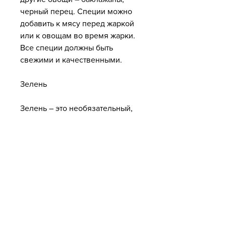
черный перец. Специи можно 
добавить к мясу перед жаркой 
или к овощам во время жарки. 
Все специи должны быть 
свежими и качественными.
Зелень
Зелень – это необязательный, 
но очень важный компонент 
колме. В качестве зелени 
можно использовать петрушку, 
специи и зелень – должны быть 
всегда присутствовать в блюде. 
Не бойтесь экспериментировать 
и придумывать свои 
комбинации ингредиентов – 
может быть, укроп, основные 