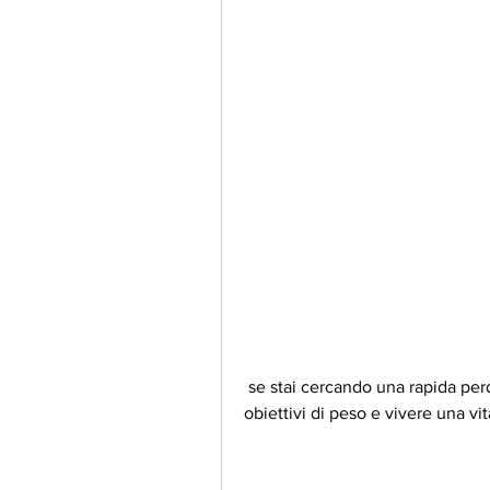
 se stai cercando una rapida perdita di peso a Austin, puoi raggiungere i tuoi 
obiettivi di peso e vivere una vit