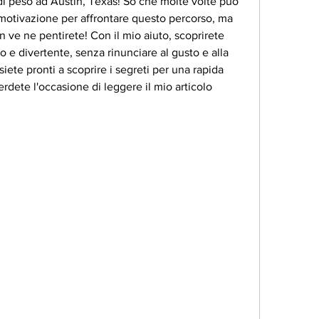
 di peso ad Austin, Texas! So che molte volte può 
a motivazione per affrontare questo percorso, ma 
n ve ne pentirete! Con il mio aiuto, scoprirete 
 divertente, senza rinunciare al gusto e alla 
ete pronti a scoprire i segreti per una rapida 
rdete l'occasione di leggere il mio articolo 