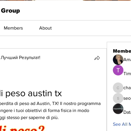
 Group
Members
About
Membe
Лучший Результат!
Am
Tim
cha
i peso austin tx
changed
seo
seomlc1
perdita di peso ad Austin, TX! Il nostro programma 
ngere i tuoi obiettivi di forma fisica in modo 
Dat
ggi stesso per saperne di più.
See All 