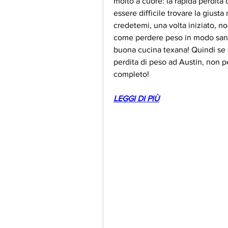
molto a cuore: la rapida perdita
essere difficile trovare la giust
credetemi, una volta iniziato, no
come perdere peso in modo sano e
buona cucina texana! Quindi se si
perdita di peso ad Austin, non pe
completo!
LEGGI DI PIÙ