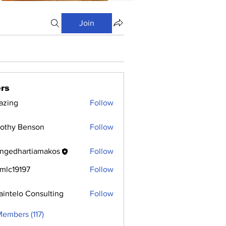
Join
rs
azing
Follow
othy Benson
Follow
ngedhartiamakos
Follow
hartiamakos
mlc19197
Follow
9197
aintelo Consulting
Follow
Members (117)