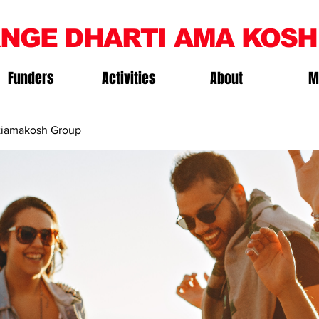
NGE DHARTI AMA KOSH
Funders
Activities
About
M
iamakosh Group