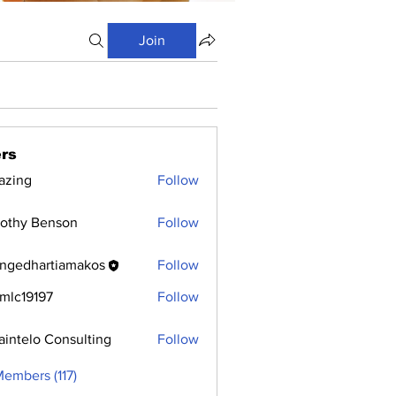
Join
rs
azing
Follow
othy Benson
Follow
ngedhartiamakos
Follow
hartiamakos
mlc19197
Follow
9197
aintelo Consulting
Follow
Members (117)