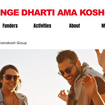
NGE DHARTI AMA KOSH
Funders
Activities
About
M
iamakosh Group