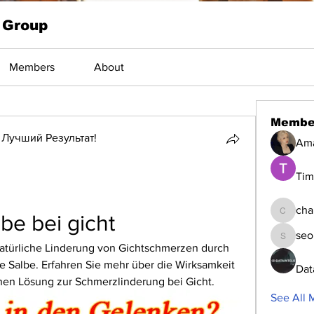
 Group
Members
About
Membe
Лучший Результат!
Am
Tim
cha
lbe bei gicht
changed
seo
seomlc1
 Natürliche Linderung von Gichtschmerzen durch 
 Salbe. Erfahren Sie mehr über die Wirksamkeit 
Dat
en Lösung zur Schmerzlinderung bei Gicht.
See All 