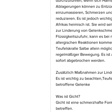
durchzuführen, wenn sich Harnsä
Ablagerungen können zu Entzünd
einzumassieren, Schmerzen und
reduzieren. Es ist jedoch wichti
Afrikas heimisch ist. Sie wird se
zur Linderung von Gelenkschmer
Flüssigkeitszufuhr, kann es be
allergischen Reaktionen kommen. 
Teufelskralle Salbe allein mögli
regelmäßiger Bewegung. Es ist 
sofort abgebrochen werden.
Zusätzlich Maßnahmen zur Lind
Es ist wichtig zu beachten,Teufel
betroffene Gelenke
Was ist Gicht?
Gicht ist eine schmerzhafte For
betreffen.